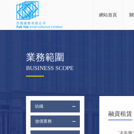
網站首頁
關
業務範圍
BUSINESS SCOPE
紡織
融資租賃
放債業務
"本集團子公