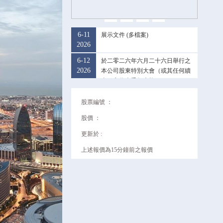
6-11
展示文件 (多檔案)
2026
6-12
於二零二六年六月二十六日舉行之
2026
本公司股東特別大會（或其任何續
會）之代表委任表格
股票編號 ：
股價 ：
更新於 :
上述報價為15分鐘前之報價