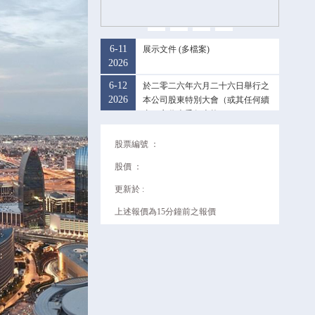
6-11
展示文件 (多檔案)
2026
6-12
於二零二六年六月二十六日舉行之
2026
本公司股東特別大會（或其任何續
會）之代表委任表格
股票編號 ：
股價 ：
更新於 :
上述報價為15分鐘前之報價